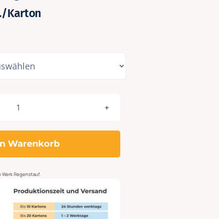
./Karton
Maya
150g
gelblich
en Warenkorb
glatt
Quadrat
klein
ab Werk Regenstauf.
220x220
-
205