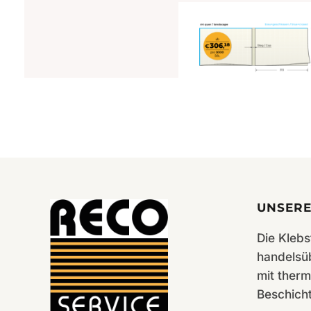
Cora 140g gelblich gerippt
A4quer 313×218 – 200
St./Karton
UNSERE
Die Klebs
handelsü
mit therm
Beschich