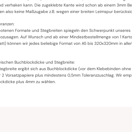
d verhaken kann. Die zugeklebte Kante wird schon ab einem 3mm Be
sen also keine Maßzugabe z.B. wegen einer breiten Leimspur berücksic
ranzen:
otenen Formate und Stegbreiten spiegeln den Schwerpunkt unseres F
 sozusagen. Auf Wunsch und ab einer Mindestbestellmenge von 1 Karton
latt) können wir jedes beliebige Format von A5 bis 320x320mm in all
schen Buchblockdicke und Stegbreite:
tegbreite ergibt sich aus Buchblockdicke (vor dem Klebebinden ohn
r 2 Vorsatzpapiere plus mindestens 0,5mm Toleranzzuschlag. Wir empfe
ockdicke plus 4mm zu wählen.