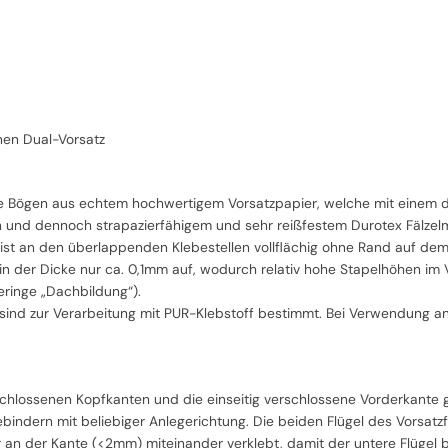
nen Dual-Vorsatz
zte Bögen aus echtem hochwertigem Vorsatzpapier, welche mit einem dü
n und dennoch strapazierfähigem und sehr reißfestem Durotex Fälzelm
 ist an den überlappenden Klebestellen vollflächig ohne Rand auf dem
 in der Dicke nur ca. 0,1mm auf, wodurch relativ hohe Stapelhöhen im V
ringe „Dachbildung“).
 sind zur Verarbeitung mit PUR-Klebstoff bestimmt. Bei Verwendung a
schlossenen Kopfkanten und die einseitig verschlossene Vorderkante 
bindern mit beliebiger Anlegerichtung. Die beiden Flügel des Vorsatz
r an der Kante (<2mm) miteinander verklebt, damit der untere Flügel 