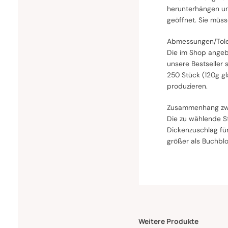
herunterhängen un
geöffnet. Sie müs
Abmessungen/Tole
Die im Shop angeb
unsere Bestseller
250 Stück (120g g
produzieren.
Zusammenhang zwi
Die zu wählende S
Dickenzuschlag fü
größer als Buchbl
Weitere Produkte