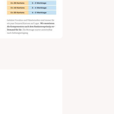
St./Karton
Menge