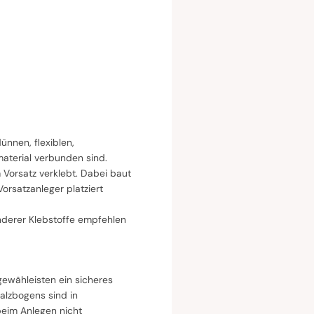
nnen, flexiblen,
aterial verbunden sind.
 Vorsatz verklebt. Dabei baut
orsatzanleger platziert
nderer Klebstoffe empfehlen
gewähleisten ein sicheres
falzbogens sind in
beim Anlegen nicht