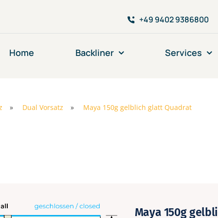
+49 9402 9386800
Home
Backliner
Services
z
»
Dual Vorsatz
»
Maya 150g gelblich glatt Quadrat
Maya 150g gelbli