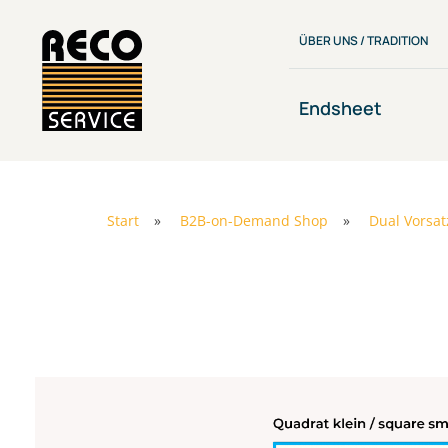
Zum
Inhalt
ÜBER UNS / TRADITION
springen
Endsheet
Start
»
B2B-on-Demand Shop
»
Dual Vorsat