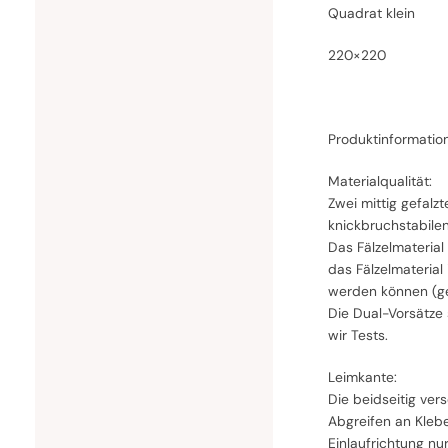
Quadrat klein
220×220
Produktinformatio
Materialqualität:
Zwei mittig gefal
knickbruchstabile
Das Fälzelmaterial
das Fälzelmaterial
werden können (ge
Die Dual-Vorsätze
wir Tests.
Leimkante:
Die beidseitig ver
Abgreifen an Klebe
Einlaufrichtung nu