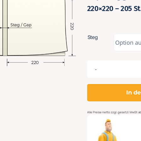
220×220 – 205 St
Steg
In d
Alle
Preise netto zzgl. gesetzl. MwSt 