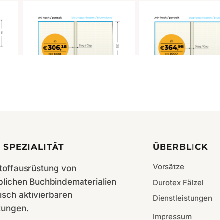
Cora 140g gelblich gerippt
Cora 140g gelblich ge
A4hoch 218×307 – 200
A4+ hoch 220×320 – 
St./Karton
St./Karton
 SPEZIALITÄT
ÜBERBLICK
Vorsätze
toffausrüstung von
blichen Buchbindematerialien
Durotex Fälzel
isch aktivierbaren
Dienstleistungen
tungen.
Impressum