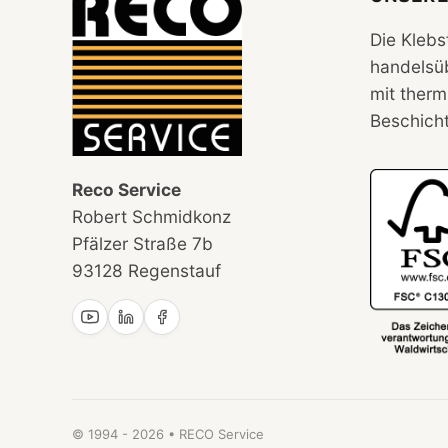
Die Klebs
handelsü
mit therm
Beschich
Reco Service
Robert Schmidkonz
Pfälzer Straße 7b
93128 Regenstauf
© 1994 -
2026
• RECO Service