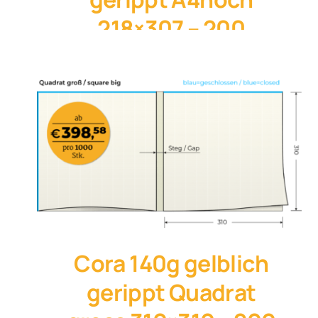
218×307 – 200
St./Karton
11. März 2024
Cora 140g gelblich
gerippt Quadrat