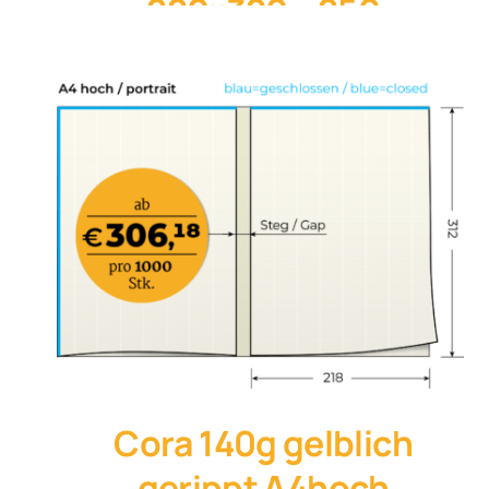
220×320 – 250
St./Karton
4. Oktober 2023
Cora 140g gelblich
gerippt A4hoch