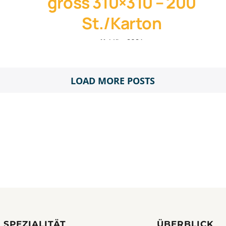
gross 310×310 – 200
St./Karton
11. März 2024
LOAD MORE POSTS
 SPEZIALITÄT
ÜBERBLICK