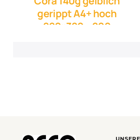
Cora 140g gelblich
gerippt A4+ hoch
220×320 – 200
St./Karton
11. März 2024
UNSERE