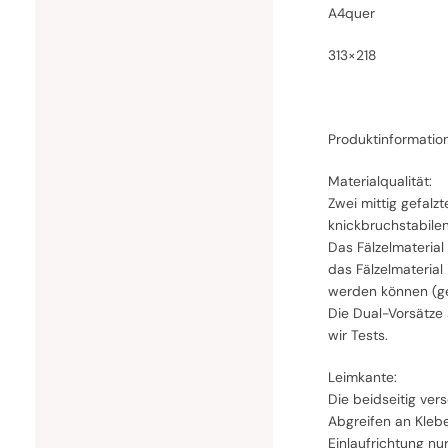
A4quer
313×218
Produktinformatio
Materialqualität:
Zwei mittig gefal
knickbruchstabile
Das Fälzelmaterial
das Fälzelmaterial
werden können (ge
Die Dual-Vorsätze
wir Tests.
Leimkante:
Die beidseitig ver
Abgreifen an Klebe
Einlaufrichtung nu