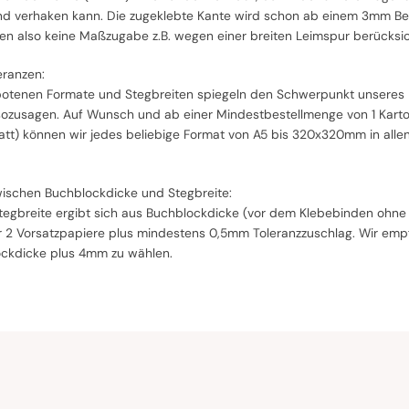
d verhaken kann. Die zugeklebte Kante wird schon ab einem 3mm Be
sen also keine Maßzugabe z.B. wegen einer breiten Leimspur berücksic
ranzen:
otenen Formate und Stegbreiten spiegeln den Schwerpunkt unseres F
 sozusagen. Auf Wunsch und ab einer Mindestbestellmenge von 1 Karton
latt) können wir jedes beliebige Format von A5 bis 320x320mm in all
schen Buchblockdicke und Stegbreite:
tegbreite ergibt sich aus Buchblockdicke (vor dem Klebebinden ohn
r 2 Vorsatzpapiere plus mindestens 0,5mm Toleranzzuschlag. Wir empfe
ockdicke plus 4mm zu wählen.