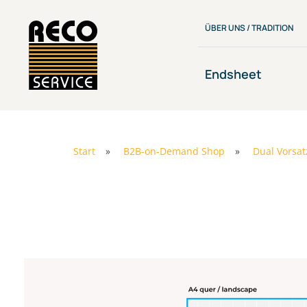
Zum
Inhalt
ÜBER UNS / TRADITION
springen
Endsheet
Start
»
B2B-on-Demand Shop
»
Dual Vorsat