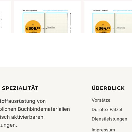
Cora 140g gelblich gerippt
Cora 140g gelblich ge
A4hoch 218×307 – 200
A4+ hoch 220×320 – 
St./Karton
St./Karton
 SPEZIALITÄT
ÜBERBLICK
Vorsätze
toffausrüstung von
blichen Buchbindematerialien
Durotex Fälzel
isch aktivierbaren
Dienstleistungen
tungen.
Impressum