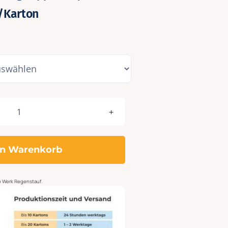
./Karton
Cora
120g
hellweiss
en Warenkorb
gerippt
A4
quer
ab Werk Regenstauf.
313x218
-
225