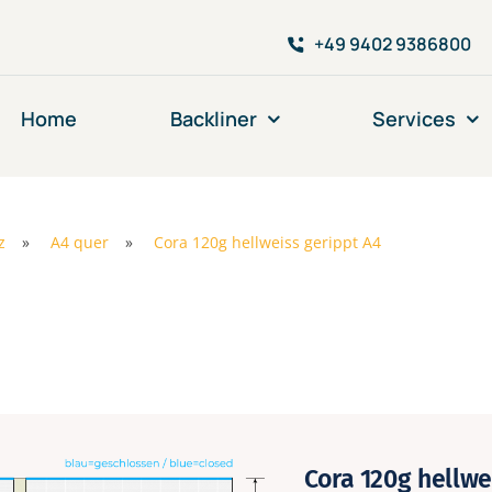
+49 9402 9386800
Home
Backliner
Services
z
»
A4 quer
»
Cora 120g hellweiss gerippt A4
Cora 120g hellwe