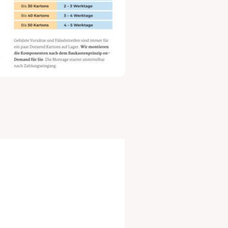
St./Karton
Menge