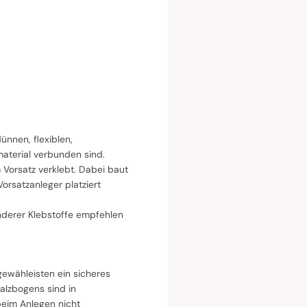
nnen, flexiblen,
aterial verbunden sind.
 Vorsatz verklebt. Dabei baut
orsatzanleger platziert
nderer Klebstoffe empfehlen
gewähleisten ein sicheres
falzbogens sind in
beim Anlegen nicht