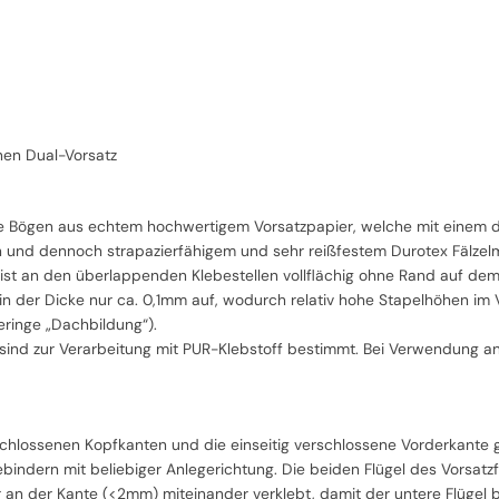
nen Dual-Vorsatz
zte Bögen aus echtem hochwertigem Vorsatzpapier, welche mit einem dü
n und dennoch strapazierfähigem und sehr reißfestem Durotex Fälzelm
 ist an den überlappenden Klebestellen vollflächig ohne Rand auf dem
 in der Dicke nur ca. 0,1mm auf, wodurch relativ hohe Stapelhöhen im V
ringe „Dachbildung“).
 sind zur Verarbeitung mit PUR-Klebstoff bestimmt. Bei Verwendung a
schlossenen Kopfkanten und die einseitig verschlossene Vorderkante 
bindern mit beliebiger Anlegerichtung. Die beiden Flügel des Vorsatz
r an der Kante (<2mm) miteinander verklebt, damit der untere Flügel 