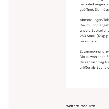
herunterhängen un
geöffnet. Sie müs
Abmessungen/Tole
Die im Shop angeb
unsere Bestseller
250 Stück (120g g
produzieren.
Zusammenhang zwi
Die zu wählende S
Dickenzuschlag fü
größer als Buchbl
Weitere Produkte