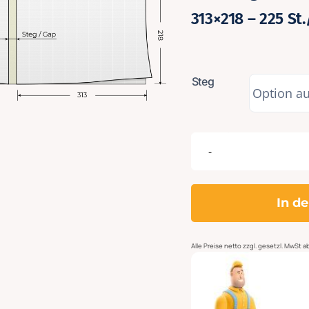
313×218 – 225 St
Steg
In d
Alle
Preise netto zzgl. gesetzl. MwSt 