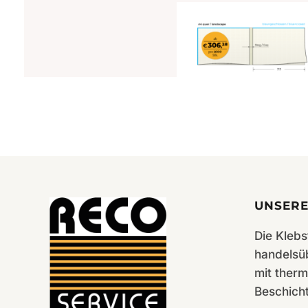
Cora 140g gelblich gerippt
A4quer 313×218 – 200
St./Karton
UNSERE
Die Klebs
handelsü
mit therm
Beschich